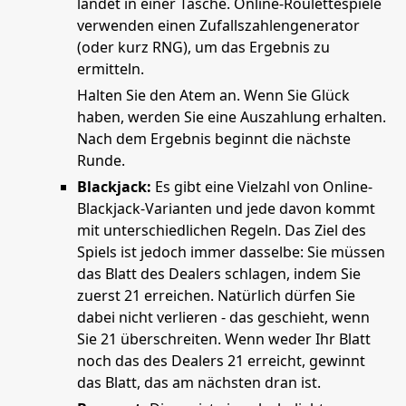
landet in einer Tasche. Online-Roulettespiele
verwenden einen Zufallszahlengenerator
(oder kurz RNG), um das Ergebnis zu
ermitteln.
Halten Sie den Atem an. Wenn Sie Glück
haben, werden Sie eine Auszahlung erhalten.
Nach dem Ergebnis beginnt die nächste
Runde.
Blackjack:
Es gibt eine Vielzahl von Online-
Blackjack-Varianten und jede davon kommt
mit unterschiedlichen Regeln. Das Ziel des
Spiels ist jedoch immer dasselbe: Sie müssen
das Blatt des Dealers schlagen, indem Sie
zuerst 21 erreichen. Natürlich dürfen Sie
dabei nicht verlieren - das geschieht, wenn
Sie 21 überschreiten. Wenn weder Ihr Blatt
noch das des Dealers 21 erreicht, gewinnt
das Blatt, das am nächsten dran ist.