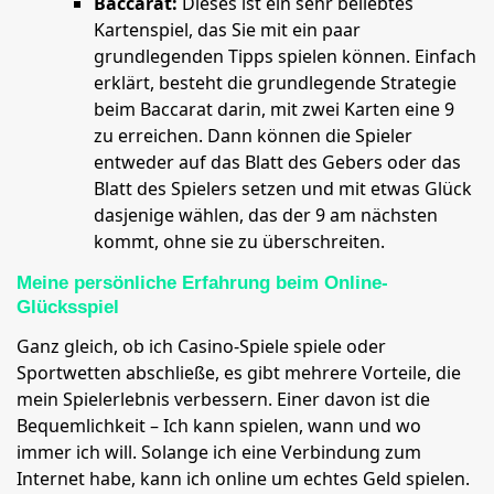
Baccarat:
Dieses ist ein sehr beliebtes
Kartenspiel, das Sie mit ein paar
grundlegenden Tipps spielen können. Einfach
erklärt, besteht die grundlegende Strategie
beim Baccarat darin, mit zwei Karten eine 9
zu erreichen. Dann können die Spieler
entweder auf das Blatt des Gebers oder das
Blatt des Spielers setzen und mit etwas Glück
dasjenige wählen, das der 9 am nächsten
kommt, ohne sie zu überschreiten.
Meine persönliche Erfahrung beim Online-
Glücksspiel
Ganz gleich, ob ich Casino-Spiele spiele oder
Sportwetten abschließe, es gibt mehrere Vorteile, die
mein Spielerlebnis verbessern. Einer davon ist die
Bequemlichkeit – Ich kann spielen, wann und wo
immer ich will. Solange ich eine Verbindung zum
Internet habe, kann ich online um echtes Geld spielen.