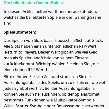
Die beliebtesten Casino-Spiele
In diesem Artikel helfen wir Ihnen herauszufinden,
welches die beliebtesten Spiele in der iGaming-Szene
sind:
Spielautomaten:
Das Spielen von Slots basiert ausschließlich auf Glück.
Alle Slots haben einen unterschiedlichen RTP-Wert
(Return to Player). Dieser Wert gibt an wie viel Geld
man als Spieler langfristig von seinem Einsatz
zurückbekommt. Wichtig: wählen Sie einen Slot, der
einen hohen RTP-Wert hat.
Bitte nehmen Sie sich Zeit und studieren Sie die
Auszahlungstabelle des Spiels, um zu erfahren, wie viel
jedes Symbol wert ist. Bei der Auszahlungstabelle
können Sie auch herausfinden, ob der Spielautomat
bestimmte Funktionen wie Multiplikator-Symbole,
Wilds, Scatter-Symbole oder Bonussymbole verwendet.