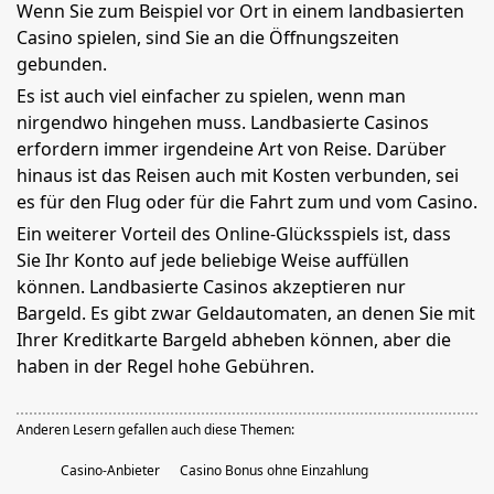
Wenn Sie zum Beispiel vor Ort in einem landbasierten
Casino spielen, sind Sie an die Öffnungszeiten
gebunden.
Es ist auch viel einfacher zu spielen, wenn man
nirgendwo hingehen muss. Landbasierte Casinos
erfordern immer irgendeine Art von Reise. Darüber
hinaus ist das Reisen auch mit Kosten verbunden, sei
es für den Flug oder für die Fahrt zum und vom Casino.
Ein weiterer Vorteil des Online-Glücksspiels ist, dass
Sie Ihr Konto auf jede beliebige Weise auffüllen
können. Landbasierte Casinos akzeptieren nur
Bargeld. Es gibt zwar Geldautomaten, an denen Sie mit
Ihrer Kreditkarte Bargeld abheben können, aber die
haben in der Regel hohe Gebühren.
Anderen Lesern gefallen auch diese Themen:
Casino-Anbieter
Casino Bonus ohne Einzahlung